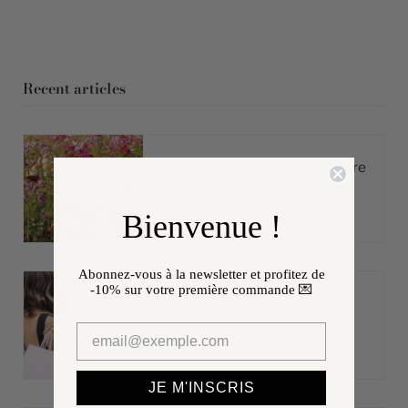
Recent articles
La Saint Valentin, déclarez votre
amour 💞
10 févr. 2023
Bienvenue !
Abonnez-vous à la newsletter et profitez de
-10%
sur votre première commande 💌
Le Before !
27 déc. 2022
JE M'INSCRIS