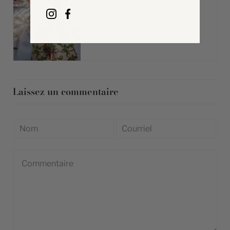
Christmas Party 🥂
02 déc. 2022
Laissez un commentaire