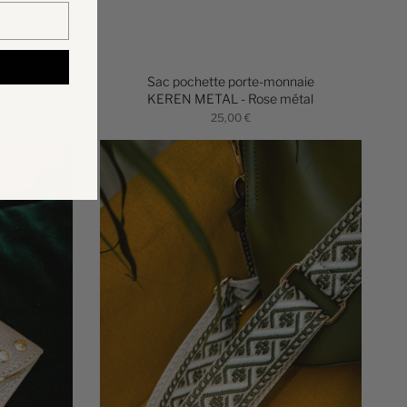
ir
Sac pochette porte-monnaie
KEREN METAL - Rose métal
25,00 €