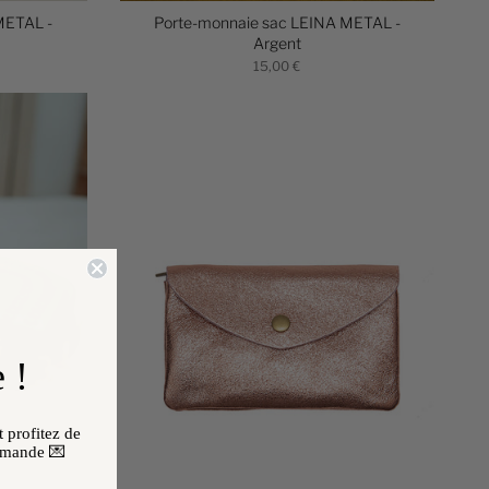
METAL -
Porte-monnaie sac LEINA METAL -
Argent
15,00 €
 !
 profitez de
mmande 💌