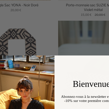
le Sac YONA - Noir Doré
Porte-monnaie sac SUZIE 
Violet métal
20,00 €
15,00 €
20,00 €
Bienvenue
Abonnez-vous à la newsletter et
-10%
sur votre première co