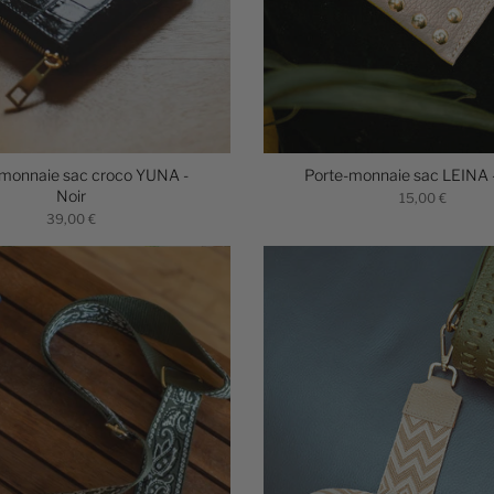
-monnaie sac croco YUNA -
Porte-monnaie sac LEINA 
Noir
15,00 €
39,00 €