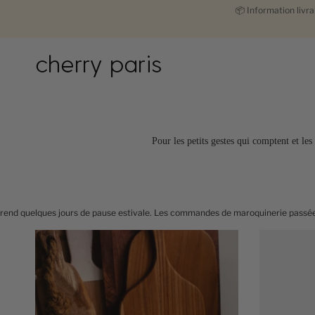
Passer
📦
Information livr
au
contenu
de
la
page
Pour les petits gestes qui comptent et les
pause estivale. Les commandes de maroquinerie passées à partir du 2 août seron