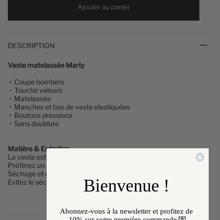
Ajouter au panier
DESCRIPTION
Veste matelassée Marty
•
Coupe bombers
• Touché velours
• Matelassée
• Manches et bas de veste elastiquées
• Boutons pressions
• Sans doublure
Matière & Entretien
La veste
est composée à 100% de polyester.
Préférez un lavage en machine à 30°, programme délicat.
Séchage et repassage à faible température.
Bienvenue !
Evitez le sèche linge !
Abonnez-vous à la newsletter et profitez de
-10%
sur votre première commande 💌