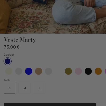
Veste Marty
75,00 €
Couleur
Marine
Taille
S
M
L