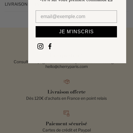
LIVRAISON ET RETOURS
JE M'INSCRIS
Une question ?
Consultez la page d'aide ou envoyez-nous un message à
hello@cherryparis.com
Livraison offerte
Dès 120€ d'achats en France en point relais
Paiement sécurisé
Cartes de crédit et Paypal