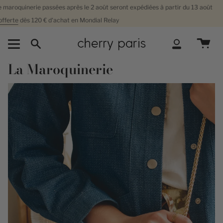
Passer
roquinerie passées après le 2 août seront expédiées à partir du 13 août
au
rte
dès 120 €
d'achat en
Mondial Relay
contenu
de
la
Recherche
Compte
page
La Maroquinerie