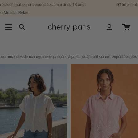
Passer
diées à partir du 13 août
📦
Information livraison : les comm
au
Li
contenu
de
la
Recherche
Compte
page
rie passées à partir du 2 août seront expédiées dès le 13 août. Merci pour vo