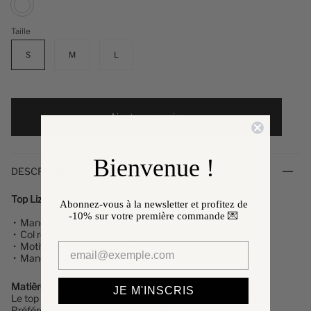
Blanc
Taille
S
M
L
Ajouter au panier
Bienvenue !
DESCRIPTION
Top Liz
Abonnez-vous à la newsletter et profitez de
-10%
sur votre première commande 💌
•
Manches courtes
• Col rond
• Motifs brodés sur le devant
• Manches festonnées
Matière & Entretien
JE M'INSCRIS
Le top
est composé à 95% de coton et 5% d'elasthanne.
Préférez un lavage en machine à 30°, programme délicat.