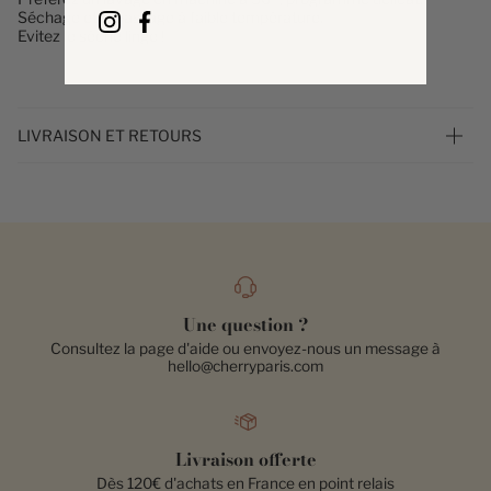
Séchage et repassage à faible température.
Evitez le sèche linge !
LIVRAISON ET RETOURS
Une question ?
Consultez la page d'aide ou envoyez-nous un message à
hello@cherryparis.com
Livraison offerte
Dès 120€ d'achats en France en point relais