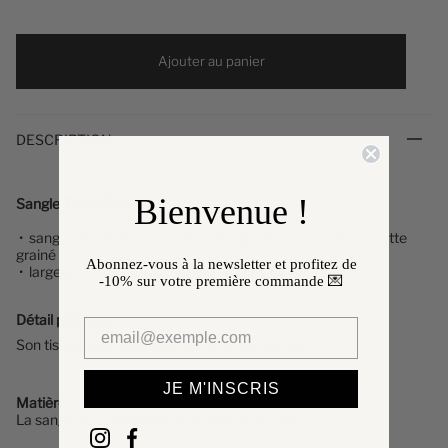
Ajouter au panier
DESCRIPTION
Bienvenue !
Sangle TAMARA
• sangle bandoulière en toile coton garnie en cuir de vachette
grainé
Abonnez-vous à la newsletter et profitez de
• largeur : 5 cm - longueur mini : 70 cm - max : 120 cm
-10%
sur votre première commande 💌
Détail précieux
✨
Son tissu coloré idéal pour agrémenter un sac
JE M'INSCRIS
Matière
La sangle
est composée de
textile et de cuir