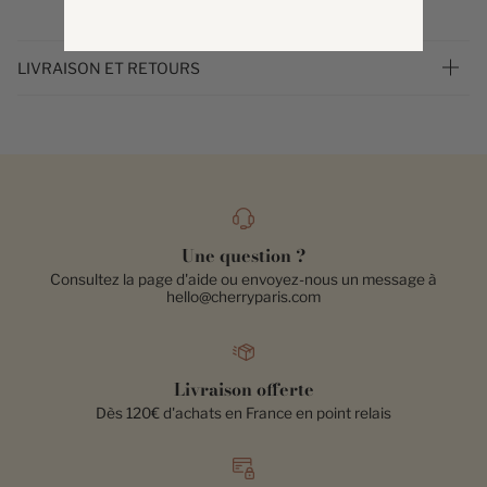
LIVRAISON ET RETOURS
Une question ?
Consultez la page d'aide ou envoyez-nous un message à
hello@cherryparis.com
Livraison offerte
Dès 120€ d'achats en France en point relais