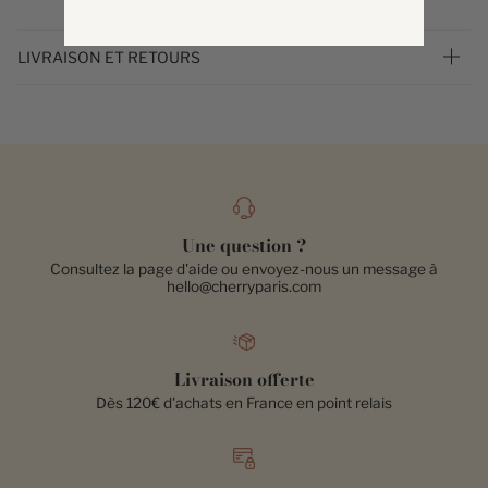
LIVRAISON ET RETOURS
Une question ?
Consultez la page d'aide ou envoyez-nous un message à
hello@cherryparis.com
Livraison offerte
Dès 120€ d'achats en France en point relais