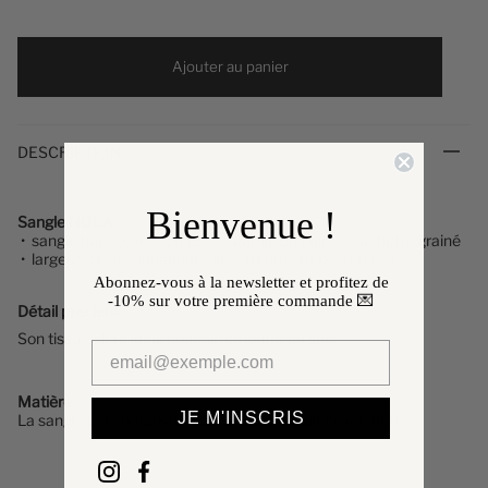
Ajouter au panier
DESCRIPTION
Bienvenue !
Sangle NOLA
• sangle bandoulière en textile garnie en cuir de vachette grainé
• largeur : 5 cm - longueur mini : 70 cm - max : 120 cm
Abonnez-vous à la newsletter et profitez de
-10%
sur votre première commande 💌
Détail précieux
✨
Son tissu coloré idéal pour agrémenter un sac
Matière
JE M'INSCRIS
La sangle
est composée de
textile et de cuir de vachette