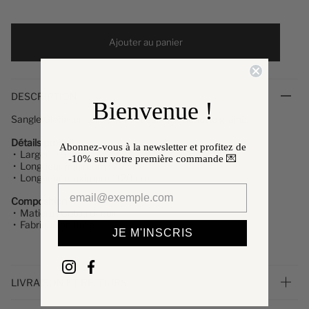
Ajouter au panier
DESCRIPTION
Bienvenue !
Sangle Gloria, en toile coton et cuir de vachette grainé.
Détails produit
Abonnez-vous à la newsletter et profitez de
• Largeur : 5 cm
-10%
sur votre première commande 💌
• Longueur minimum : 70 cm
• Longueur maximum : 120 cm
Composition
• Matière : Coton et cuir
• Fabriqué en Italie
JE M'INSCRIS
LIVRAISON ET RETOURS