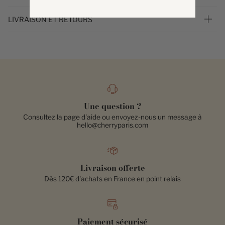
LIVRAISON ET RETOURS
Une question ?
Consultez la page d'aide ou envoyez-nous un message à
hello@cherryparis.com
Livraison offerte
Dès 120€ d'achats en France en point relais
Paiement sécurisé