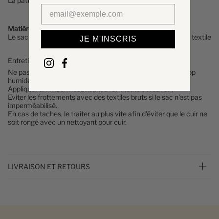
La patte avant lui donne un côté esthétique et sécurisé
Matière
Le
sac
est composé de cuir de vachette, la doublure 100% textile
JE M'INSCRIS
Entretien
Ne pas laisser son sac à main dans des environnements trop
humides ou trop chauds.
Appliquer un imperméabilisant avant toute utilisation.
Eviter les frottements avec des textiles bruts si le sac n'est pas
imperméabilisé.
En cas de taches, le traiter au plus vite afin d'éviter que le cuir ne
soit rongé avec un nettoyant pour cuir.
LIVRAISON ET RETOURS