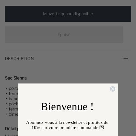
M'avertir quand disponible
Épuisé
DESCRIPTION
Sac Sienna
• porté travers en cuir grainé
• fermeture éclair principale
•
bandoulière réglable et amovible
Bienvenue !
• poche avant
• fermeture éclaire intérieure
• dimension : 22x22x7 cm
Abonnez-vous à la newsletter et profitez de
-10%
sur votre première commande 💌
Détail précieux
✨