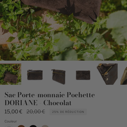
Sac Porte-monnaie Pochette
DORIANE - Chocolat
Prix
15,00 €
20,00 €
25%
DE RÉDUCTION
régulier
Couleur