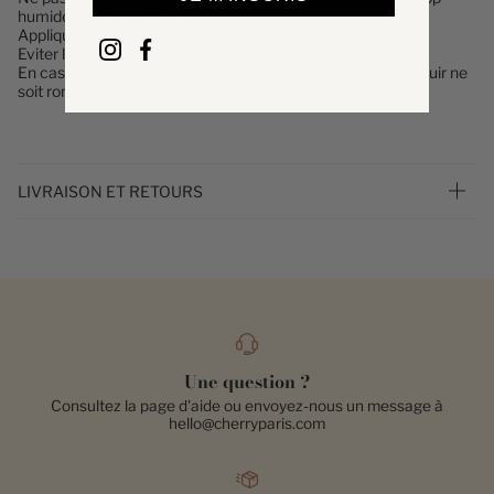
humides ou trop chauds.
Appliquer un imperméabilisant avant toute utilisation.
Eviter les frottements avec des textiles bruts.
En cas de taches, le traiter au plus vite afin d'éviter que le cuir ne
soit rongé avec un nettoyant pour cuir.
LIVRAISON ET RETOURS
Une question ?
Consultez la page d'aide ou envoyez-nous un message à
hello@cherryparis.com