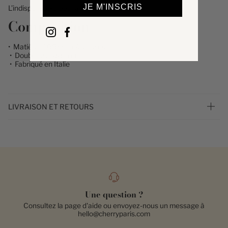
JE M'INSCRIS
L’indispensable pour avoir les mains libres.
Composition
• Matière : 100% croûte de cuir
• Doublure : 100% cuir
• Fabriqué en Italie
LIVRAISON ET RETOURS
Une question ?
Consultez la page d'aide ou envoyez-nous un message à
hello@cherryparis.com