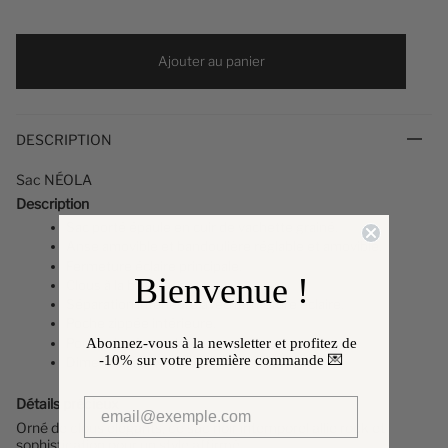
Ajouter au panier
DESCRIPTION
Sac NÉOLA
D
escription
Sac porté épaule en cuir de vachette grainé.
Anse amovible et bandoulière réglable et amovible.
Fermeture éclaire principale.
Bienvenue !
Clous à la base du sac.
Séparation intérieure avec fermeture éclaire.
Poche zippée intérieure.
Abonnez-vous à la newsletter et profitez de
Poche zippée au dos.
-10%
sur votre première commande 💌
Dimension: 27x23,5x12cm
Détails
précieux
Orné de clous élégants, ce sac noir intemporel allie rock et
sophistication pour un style affirmé.