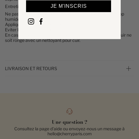
JE M'INSCRIS
Entretien
Ne pas laisser son sac à main dans des environnements trop
humides ou trop chauds.
Appliquer un imperméabilisant avant toute utilisation.
Eviter les frottements avec des textiles bruts.
En cas de taches, le traiter au plus vite afin d'éviter que le cuir ne
soit rongé avec un nettoyant pour cuir.
LIVRAISON ET RETOURS
Une question ?
Consultez la page d'aide ou envoyez-nous un message à
hello@cherryparis.com