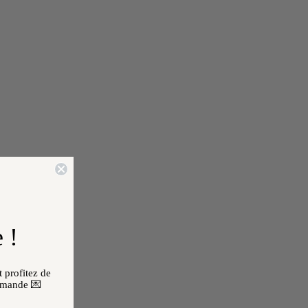
 !
 profitez de
mmande 💌