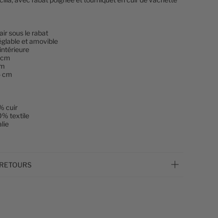
ir sous le rabat
églable et amovible
intérieure
3 cm
cm
5 cm
% cuir
0% textile
lie
 RETOURS