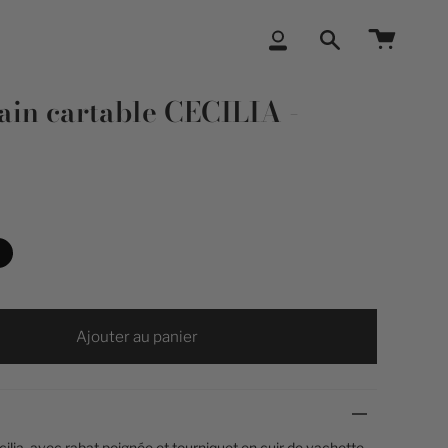
Compte
Recherche
ain cartable CECILIA -
Ajouter au panier
ilia, avec rabat poignée et tourniquet en cuir de vachette