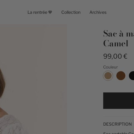
La rentrée 🤎
Collection
Archives
Sac à m
Camel
99,00 €
Couleur
Camel
DESCRIPTION
Sac cartable Cec