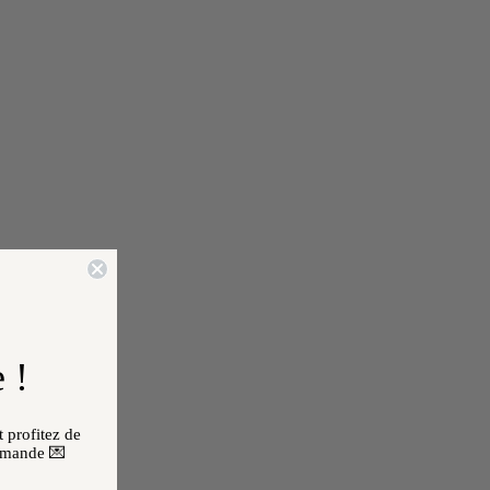
 !
 profitez de
mmande 💌