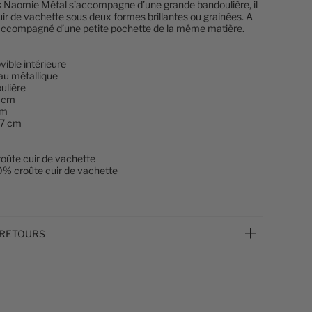
 Naomie Métal s’accompagne d’une grande bandoulière, il
uir de vachette sous deux formes brillantes ou grainées. A
est accompagné d’une petite pochette de la même matière.
ible intérieure
au métallique
ulière
3 cm
cm
17 cm
roûte cuir de vachette
0% croûte cuir de vachette
 RETOURS