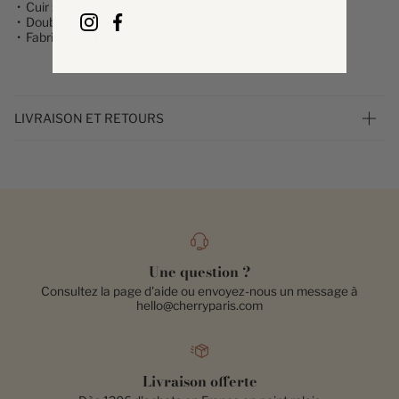
• Cuir : 100% croûte de cuir de vachette
• Doublure : 100% cuir
• Fabriqué en Italie
LIVRAISON ET RETOURS
Une question ?
Consultez la page d'aide ou envoyez-nous un message à
hello@cherryparis.com
Livraison offerte