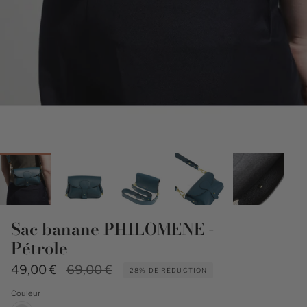
Sac banane PHILOMENE -
Pétrole
Prix
49,00 €
69,00 €
28%
DE RÉDUCTION
régulier
Couleur