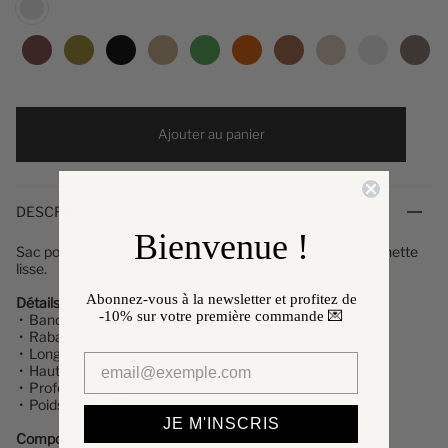
Pétrole
Ajouter au panier
DESCRIPTION
Bienvenue !
Sac pochette banane Philomène, en croûte de cuir de vachette
lisse.
Abonnez-vous à la newsletter et profitez de
Détails produit
-10%
sur votre première commande 💌
• Bandoulière réglable et amovible
• Rabat aimanté
• Longueur : 18 cm
• Hauteur : 12 cm
• Profondeur : 5 cm
• Poids : 0,4 kg
JE M'INSCRIS
Composition