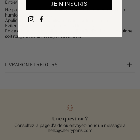
Entretien
JE M'INSCRIS
Ne pas laisser son sac à main dans des environnements trop
humides ou trop chauds.
Appliquer un imperméabilisant avant toute utilisation.
Eviter les frottements avec des textiles bruts.
En cas de taches, le traiter au plus vite afin d'éviter que le cuir ne
soit rongé avec un nettoyant pour cuir.
LIVRAISON ET RETOURS
Une question ?
Consultez la page d'aide ou envoyez-nous un message à
hello@cherryparis.com