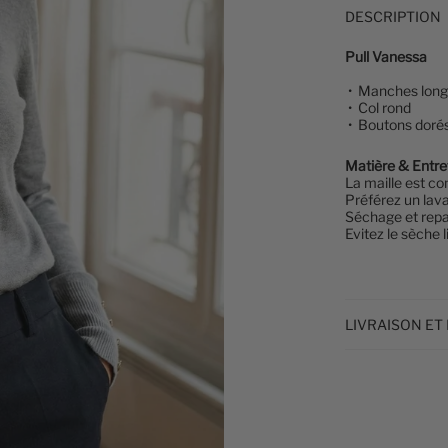
DESCRIPTION
Pull Vanessa
•
Manches lon
• Col rond
• Boutons dorés
Matière & Entre
La maille
est co
Préférez un lav
Séchage et repa
Evitez le sèche l
LIVRAISON ET