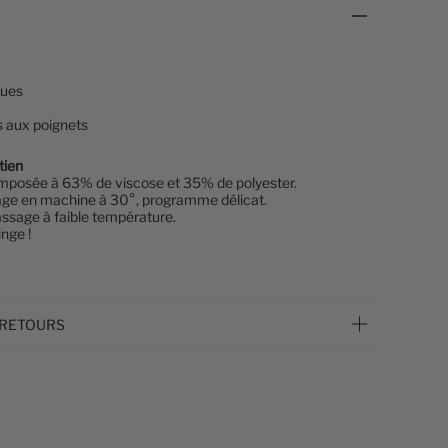
gues
 aux poignets
tien
mposée à 63% de viscose et 35% de polyester.
age en machine à 30°, programme délicat.
ssage à faible température.
inge !
 RETOURS