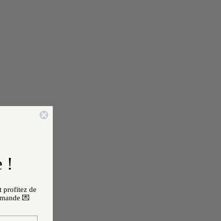
 !
 profitez de
mmande 💌