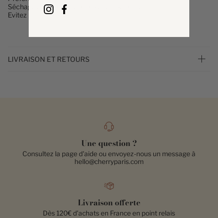
Séchage et repassage à faible température.
Evitez le sèche linge !
LIVRAISON ET RETOURS
Une question ?
Consultez la page d'aide ou envoyez-nous un message à
hello@cherryparis.com
Livraison offerte
Dès 120€ d'achats en France en point relais