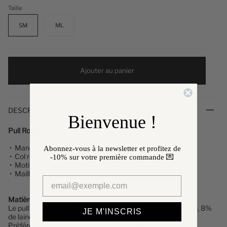
Taille
SM
ML
Ajouter au panier
DESCRIPTION
Bienvenue !
Pull Robine
•
Manches longues
Abonnez-vous à la newsletter et profitez de
• Col rond
-10%
sur votre première commande 💌
• Motif en V contrastant
• Maille texturée
Matière & Entretien
Le pull
est composé à 70% de polyester, 21% de polyamide, 8%
JE M'INSCRIS
de laine et 1% d'elasthane.
Préférez un lavage en machine à 30°, programme délicat.