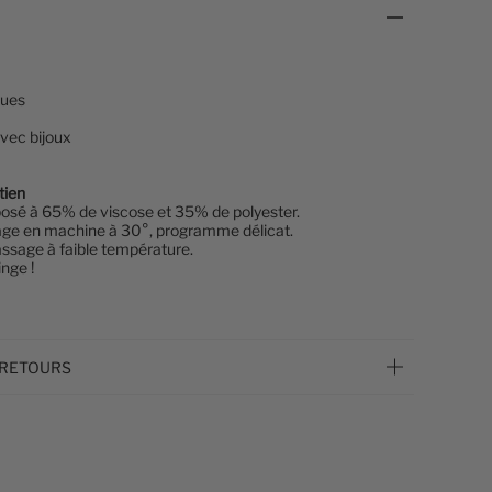
ues
vec bijoux
tien
osé à 65% de viscose et 35% de polyester.
age en machine à 30°, programme délicat.
ssage à faible température.
inge !
 RETOURS