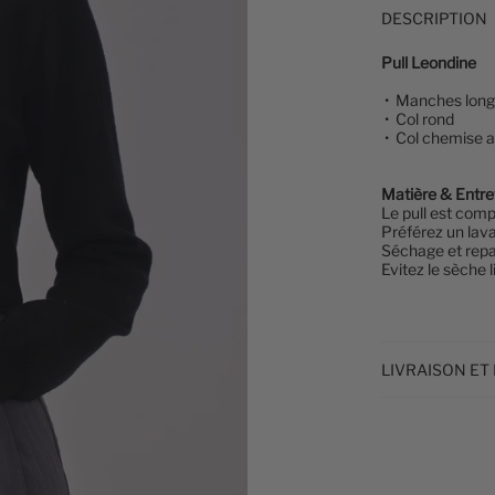
DESCRIPTION
Pull Leondine
•
Manches long
• Col rond
• Col chemise a
Matière & Entre
Le pull
est comp
Préférez un lav
Séchage et repa
Evitez le sèche l
LIVRAISON ET