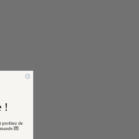
 !
 profitez de
mmande 💌