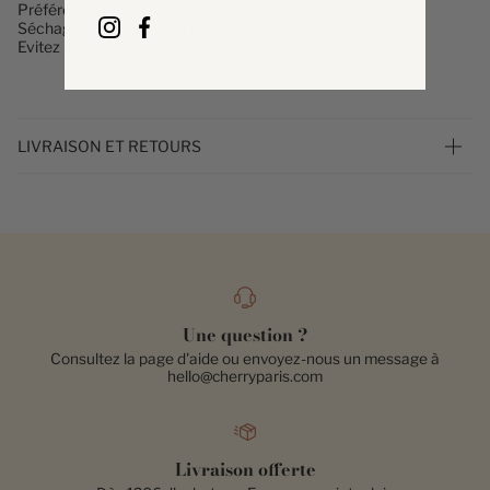
Préférez un lavage en machine à 30°, programme délicat.
Séchage et repassage à faible température.
Evitez le sèche linge !
LIVRAISON ET RETOURS
Une question ?
Consultez la page d'aide ou envoyez-nous un message à
hello@cherryparis.com
Livraison offerte