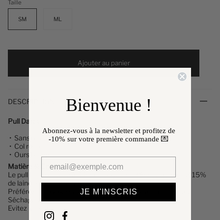
Taille
SM
ML
Ajouter au panier
Bienvenue !
DESCRIPTION
Pull Darcy
Abonnez-vous à la newsletter et profitez de
•
Sans manches
-10%
sur votre première commande 💌
• Col rond
• Ours brodé
Matière & Entretien
Le pull
est composé à 44% de polyester, 38% de acrylique, 15%
de laine et 3% d'elasthanne.
Préférez un lavage en machine à 30°, programme délicat.
JE M'INSCRIS
Séchage et repassage à faible température.
Evitez le sèche linge !