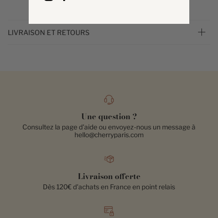
LIVRAISON ET RETOURS
Une question ?
Consultez la page d'aide ou envoyez-nous un message à
hello@cherryparis.com
Livraison offerte
Dès 120€ d'achats en France en point relais