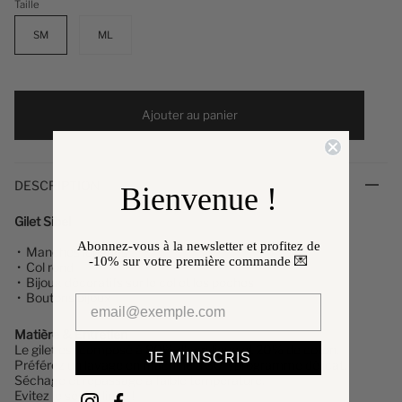
Taille
SM
ML
Ajouter au panier
DESCRIPTION
Bienvenue !
Gilet Sibel
Abonnez-vous à la newsletter et profitez de
•
Manches longues
-10%
sur votre première commande 💌
• Col rond
• Bijoux décoratifs sur le col et les poches
• Boutons bijoux
Matière & Entretien
Le gilet
est composé à 80% d'acrylique et 20% de coton.
JE M'INSCRIS
Préférez un lavage en machine à 30°, programme délicat.
Séchage et repassage à faible température.
Evitez le sèche linge !