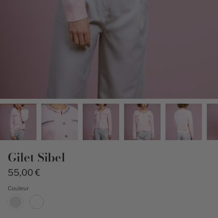
Gilet Sibel
55,00 €
Couleur
blush