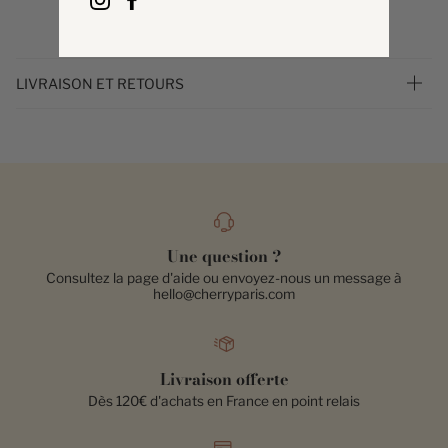
LIVRAISON ET RETOURS
Une question ?
Consultez la page d'aide ou envoyez-nous un message à
hello@cherryparis.com
Livraison offerte
Dès 120€ d'achats en France en point relais