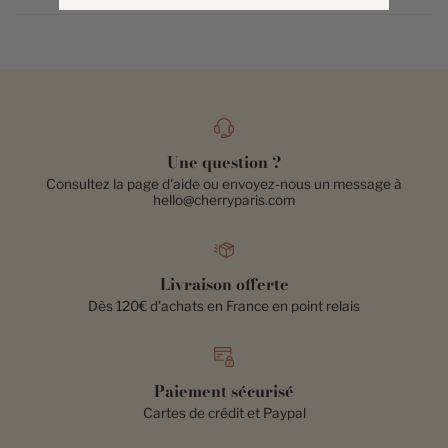
Une question ?
Consultez la page d'aide ou envoyez-nous un message à
hello@cherryparis.com
Livraison offerte
Dès 120€ d'achats en France en point relais
Paiement sécurisé
Cartes de crédit et Paypal