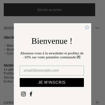
Ajouter au panier
DESCRIPTION
Gilet Manig
Bienvenue !
•
Manches longues
• Bord contrasté denim
• Col rond
Abonnez-vous à la newsletter et profitez de
-10%
sur votre première commande 💌
Matière & Entretien
Le gilet
est composé à 50% viscose et 50% de polyamide.
Préférez un lavage en machine à 30°, programme délicat.
Séchage et repassage à faible température.
Evitez le sèche linge !
JE M'INSCRIS
LIVRAISON ET RETOURS