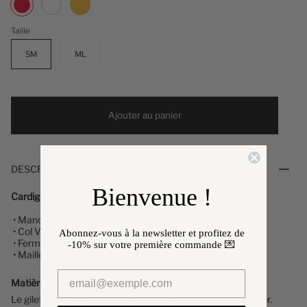
Rouge
Taille
SM
ML
Ajouter au panier
DESCRIPTION
Bienvenue !
Cardigan Jacquine
• Manches longues
• Col V
Abonnez-vous à la newsletter et profitez de
• Fermeture par boutons dorés
-10%
sur votre première commande 💌
• Maille tricotée
Matière & Entretien
Le gilet
est composé à 65% de viscose et 35% de polyester.