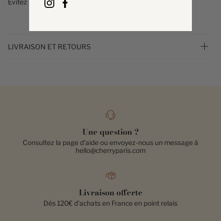
Evitez le sèche linge !
LIVRAISON ET RETOURS
Une question ?
Consultez la page d'aide ou envoyez-nous un message à
hello@cherryparis.com
Livraison offerte
Dès 120€ d'achats en France en point relais