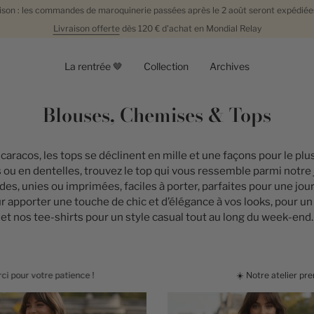
aison : les commandes de maroquinerie passées après le 2 août seront expédiées
Livraison offerte
dès 120 €
d'achat en
Mondial Relay
La rentrée 🤎
Collection
Archives
Blouses, Chemises & Tops
.
 caracos, les tops se déclinent en mille et une façons pour le pl
ou en dentelles, trouvez le top qui vous ressemble parmi notre j
des, unies ou imprimées, faciles à porter, parfaites pour une jo
apporter une touche de chic et d’élégance à vos looks, pour un 
et nos tee-shirts pour un style casual tout au long du week-end.
☀️
Notre atelier prend quelques jours de pause es