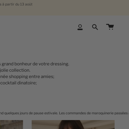
 à partir du 13 août
Compte
Recherche
us grand bonheur de votre dressing.
olie collection.
urnée shopping entre amies;
cocktail dinatoire;
tivale. Les commandes de maroquinerie passées à partir du 2 août seront expédi