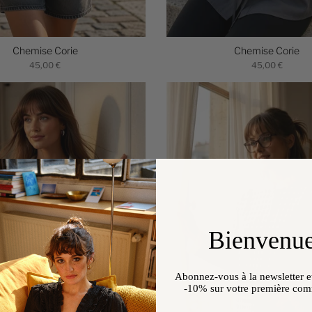
Chemise Corie
Chemise Corie
45,00 €
45,00 €
Bienvenue
Abonnez-vous à la newsletter et
-10%
sur votre première co