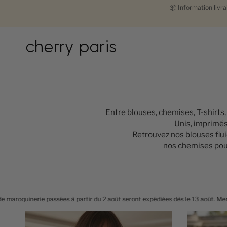
Passer
📦
Information livr
au
contenu
de
la
page
Entre blouses, chemises, T-shirts,
Unis, imprimés 
Retrouvez nos blouses flui
nos chemises pour 
r du 2 août seront expédiées dès le 13 août. Merci pour votre patience !