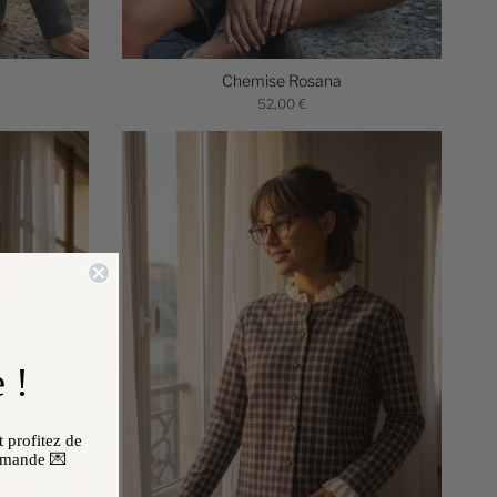
Chemise Rosana
52,00 €
 !
 profitez de
mmande 💌