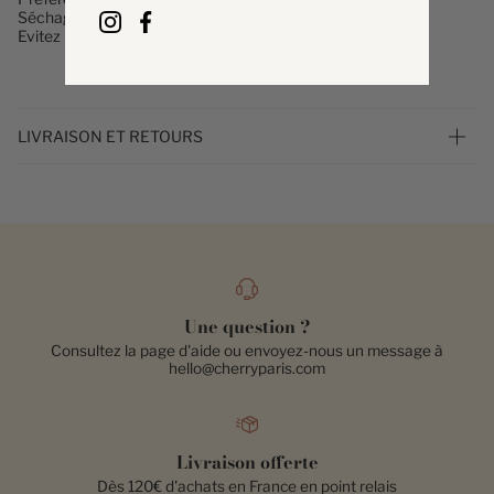
Séchage et repassage à faible température.
Evitez le sèche linge !
LIVRAISON ET RETOURS
Une question ?
Consultez la page d'aide ou envoyez-nous un message à
hello@cherryparis.com
Livraison offerte
Dès 120€ d'achats en France en point relais