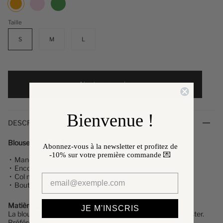
Orange
Taille
S
M
L
Ajouter au panier
Bienvenue !
DESCRIPTION
Blouse à volants Bachir
Abonnez-vous à la newsletter et profitez de
-10%
sur votre première commande 💌
•
Manches longues
• Encolure décolleté en V avec dentelle
• Col montant à volant
• Bouts de manches volantées avec dentelle
Matière & Entretien
JE M'INSCRIS
La blouse
est composée à 60% de coton et 40% de polyester.
Préférez un lavage en machine à 30°, programme délicat.