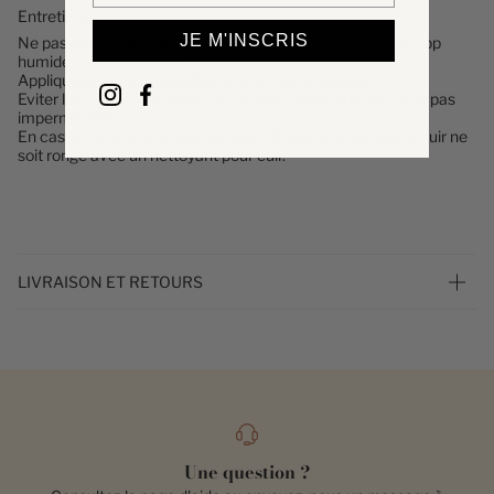
Entretien
JE M'INSCRIS
Ne pas laisser son sac à main dans des environnements trop
humides ou trop chauds.
Appliquer un imperméabilisant avant toute utilisation.
Eviter les frottements avec des textiles bruts si le sac n'est pas
imperméabilisé.
En cas de taches, le traiter au plus vite afin d'éviter que le cuir ne
soit rongé avec un nettoyant pour cuir.
LIVRAISON ET RETOURS
Une question ?