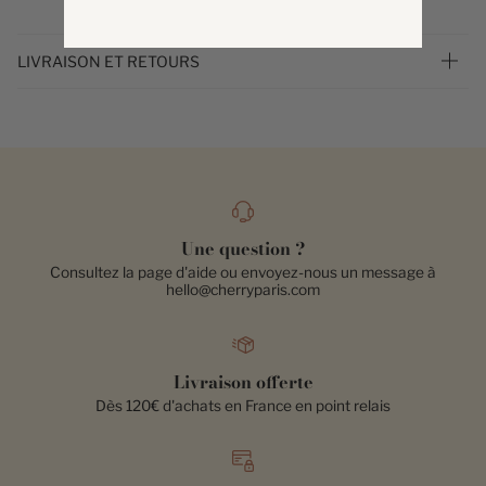
LIVRAISON ET RETOURS
Une question ?
Consultez la page d'aide ou envoyez-nous un message à
hello@cherryparis.com
Livraison offerte
Dès 120€ d'achats en France en point relais