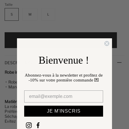
Taille
S
M
L
Ajouter au panier
Bienvenue !
DESCRIPTION
Robe imprimée Alderine
Abonnez-vous à la newsletter et profitez de
-10%
sur votre première commande 💌
• Robe imprimée
•
Manches longues
Matière & Entretien
La
robe
est composée à 100% de polyester.
JE M'INSCRIS
Préférez un lavage en machine à 30°, programme délicat.
Séchage et repassage à faible température.
Evitez le sèche linge !