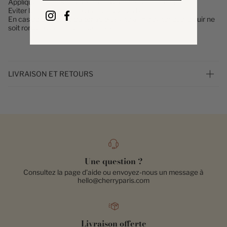
Appliquer un imperméabilisant avant toute utilisation.
Eviter les frottements avec des textiles bruts.
En cas de taches, le traiter au plus vite afin d'éviter que le cuir ne
soit rongé avec un nettoyant pour cuir.
LIVRAISON ET RETOURS
Une question ?
Consultez la page d'aide ou envoyez-nous un message à
hello@cherryparis.com
Livraison offerte