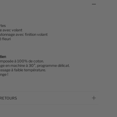
tes
e avec volant
tonnage avec finition volant
 fleuri
tien
omposée à 100% de coton.
age en machine à 30°, programme délicat.
ssage à faible température.
inge !
 RETOURS