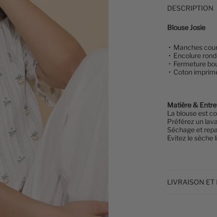
DESCRIPTION
Blouse Josie
•
Manches cour
• Encolure rond
• Fermeture bou
• Coton imprimé
Matière & Entre
La blouse
est c
Préférez un lav
Séchage et repa
Evitez le sèche l
LIVRAISON ET