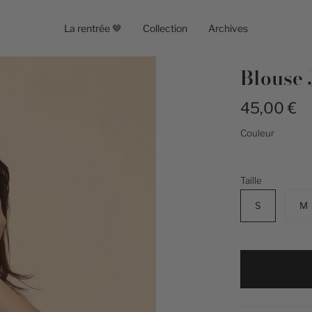
La rentrée 🤎
Collection
Archives
Blouse 
45,00 €
Couleur
ecru
Taille
S
M