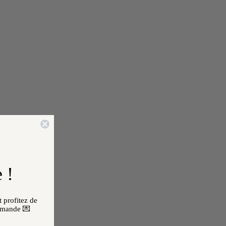
 !
 profitez de
mmande 💌