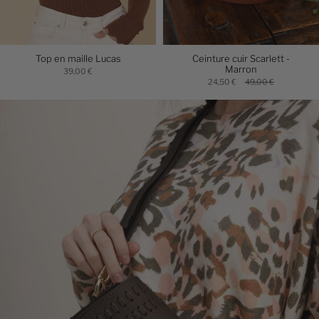
Top en maille Lucas
Ceinture cuir Scarlett -
Marron
39,00 €
24,50 €
49,00 €