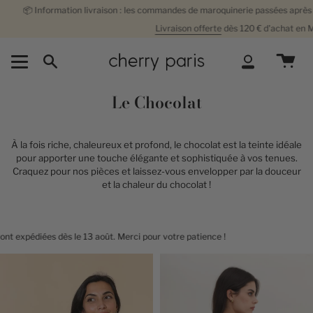
Passer
mation livraison : les commandes de maroquinerie passées après le 2 août seron
au
Livraison offerte
dès 120 €
d'achat en
Mondial Relay
contenu
de
la
Recherche
Compte
page
Le Chocolat
À la fois riche, chaleureux et profond, le chocolat est la teinte idéale
pour apporter une touche élégante et sophistiquée à vos tenues.
Craquez pour nos pièces et laissez-vous envelopper par la douceur
et la chaleur du chocolat !
ès le 13 août. Merci pour votre patience !