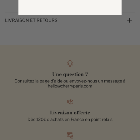
LIVRAISON ET RETOURS
Une question ?
Consultez la page d'aide ou envoyez-nous un message à
hello@cherryparis.com
Livraison offerte
Dès 120€ d'achats en France en point relais