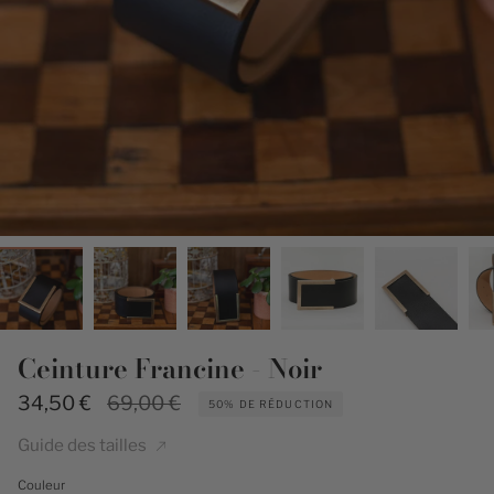
Ceinture Francine - Noir
Prix
34,50 €
69,00 €
50%
DE RÉDUCTION
régulier
Guide des tailles
Couleur