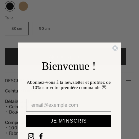
Noir
Taille
80 cm
90 cm
Ajouter au panier
Bienvenue !
DESCRIPTION
Abonnez-vous à la newsletter et profitez de
-10%
sur votre première commande 💌
Ceinture Francine.
Détails produit
• Ceinture cuir
• Boucle métal avec passant
JE M'INSCRIS
Composition
• 100% cuir de vachette
• Fabriqué en Italie