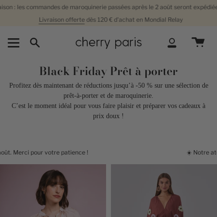
Passer
des de maroquinerie passées après le 2 août seront expédiées à partir du 13 ao
au
aison offerte
dès 120 €
d'achat en
Mondial Relay
contenu
de
la
Recherche
Compte
page
Black Friday Prêt à porter
Profitez dès maintenant de réductions jusqu’à -50 % sur une sélection de
prêt-à-porter et de maroquinerie.
C’est le moment idéal pour vous faire plaisir et préparer vos cadeaux à
prix doux !
re patience !
☀️
Notre atelier prend quelque