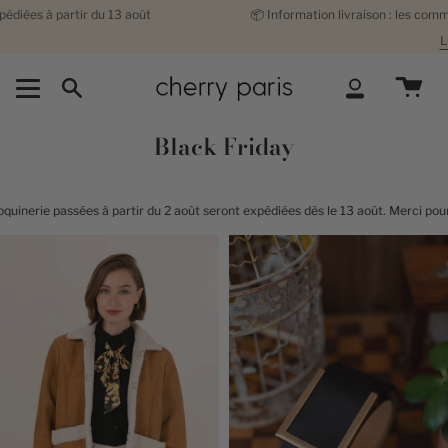
Passer
 août
📦
Information livraison : les commandes de maroquinerie
au
Livraison offerte
dès 12
contenu
de
la
Recherche
Compte
page
Black Friday
ir du 2 août seront expédiées dès le 13 août. Merci pour votre patience !