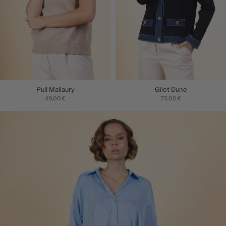
Pull Mallaury
Gilet Dune
49,00 €
75,00 €